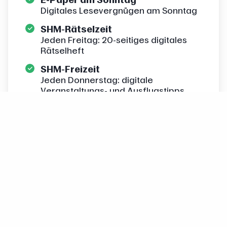
Digitales Lesevergnügen am Sonntag
SHM-Rätselzeit
Jeden Freitag: 20-seitiges digitales
Rätselheft
SHM-Freizeit
Jeden Donnerstag: digitale
Veranstaltungs- und Ausflugstipps
SHM-VereinsMorgen
Jeden Freitag: Sportvorschauen,
Vereinsnachricht und -kalender
Gedruckte Tageszeitung
Werktäglich druckfrisch in Ihrem
Briefkasten
Zum Angebot